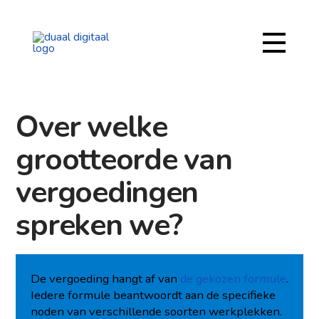
Over welke
grootteorde van
vergoedingen
spreken we?
De vergoeding hangt af van
de gekozen formule
.
Iedere formule beantwoordt aan de specifieke
noden van verschillende soorten werkplekken.