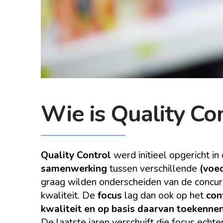
Wie is Quality Co
Quality Control
werd initieel opgericht in 
samenwerking
tussen verschillende
(voe
graag wilden onderscheiden van de concur
kwaliteit. De
focus
lag dan ook op het
con
kwaliteit en op basis daarvan toekennen
De laatste jaren verschuift die focus echt