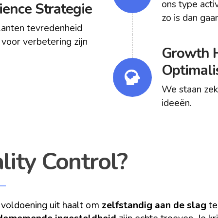
ons type activ
ence Strategie
zo is dan gaan
lanten tevredenheid
voor verbetering zijn
Growth H
Optimali
We staan zek
ideeën.
ity Control?
 voldoening uit haalt om
zelfstandig aan de slag
te