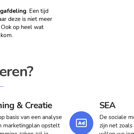
ngafdeling
. Een tijd
ar deze is niet meer
. Ook op heel wat
kom.
leren?
ing & Creatie
SEA
op basis van een analyse
De sociale me
en marketingplan opstelt
zijn net zoal
ommige zaken zal je
willen we ie