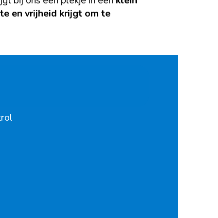
ijgt bij ons een plekje in een
klein
te en vrijheid krijgt om te
trol