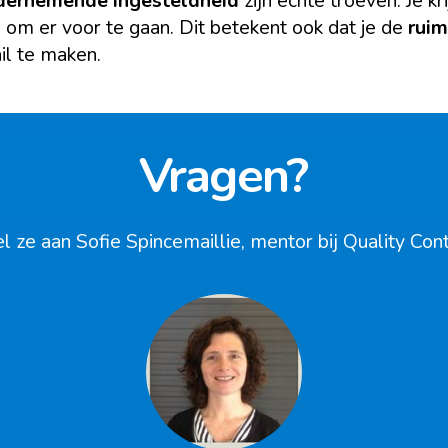
dernemende ingesteldheid
zijn echte troeven. Je kr
” om er voor te gaan. Dit betekent ook dat je de
ruim
il te maken.
Vragen?
l ze aan Sofie Spincemaillie, mentor bij Quality Con