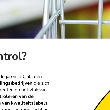
ntrol?
de jaren ’50, als een
dings)bedrijven
die zich
renten op het vlak van
troleren van de
 van kwaliteitslabels
.
er meer en meer richting