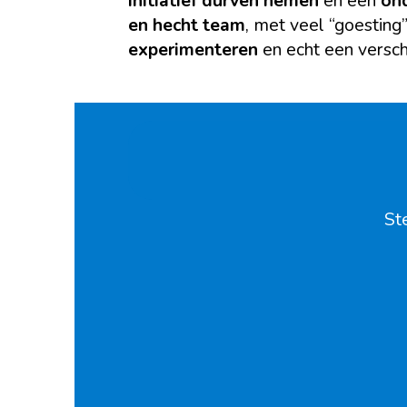
Initiatief durven nemen
en een
on
en hecht team
, met veel “goesting
experimenteren
en echt een versch
Ste