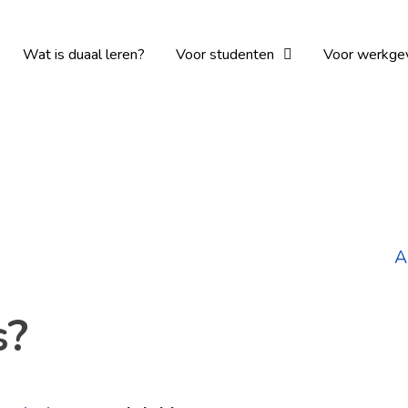
Wat is duaal leren?
Voor studenten
Voor werkge
s?