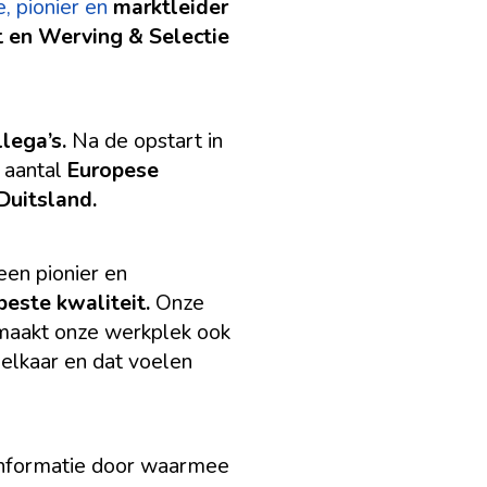
e, pionier en
marktleider
 en Werving & Selectie
lega’s.
Na de opstart in
n aantal
Europese
 Duitsland.
een pionier en
beste kwaliteit.
Onze
maakt onze werkplek ook
elkaar en dat voelen
informatie door waarmee