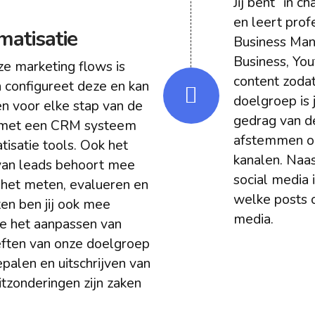
Jij bent “in c
en leert pro
matisatie
Business Man
Business, Yo
ze marketing flows is
content zodat
en configureet deze en kan
doelgroep is 
en voor elke stap van de
gedrag van de
n met een CRM systeem
afstemmen op
tisatie tools. Ook het
kanalen. Naa
 van leads behoort mee
social media i
t het meten, evalueren en
welke posts o
ten ben jij ook mee
media.
de het aanpassen van
eften van onze doelgroep
palen en uitschrijven van
itzonderingen zijn zaken