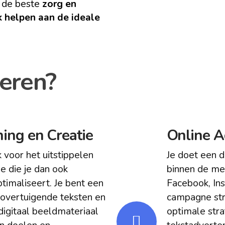
t de beste
zorg en
 helpen aan de ideale
leren?
ing en Creatie
Online A
k voor het uitstippelen
Je doet een d
e die je dan ook
binnen de me
timaliseert. Je bent een
Facebook, Inst
n overtuigende teksten en
campagne stru
digitaal beeldmateriaal
optimale stra