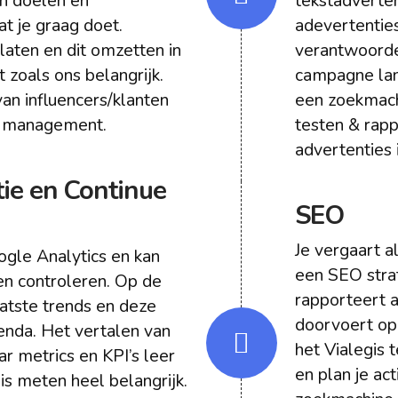
n doelen en
tekstadverten
t je graag doet.
adevertenties v
laten en dit omzetten in
verantwoordel
t zoals ons belangrijk.
campagne lan
van influencers/klanten
een zoekmach
ie management.
testen & rap
advertenties i
tie en Continue
SEO
Je vergaart a
ogle Analytics en kan
een SEO stra
en controleren. Op de
rapporteert a
aatste trends en deze
doorvoert op
genda. Het vertalen van
het Vialegis 
ar metrics en KPI’s leer
en plan je ac
is meten heel belangrijk.